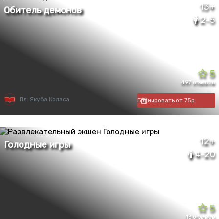
13+
2-5
5
497 отзывов
Пл. Якуба Коласа
Бронировать от 75р.
12+
4-20
5
13 отзывов