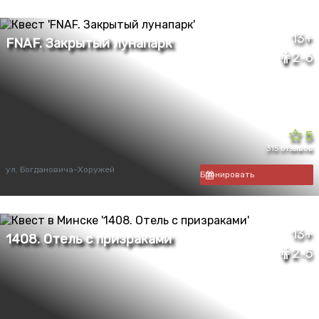
13+
2-6
5
315 отзывов
ул. Богдановича-Хоружей
Бронировать
13+
2-5