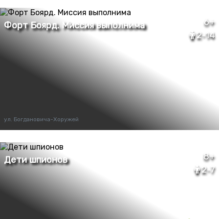
6+
2-14
ул. Богдановича-Хоружей
8+
2-7