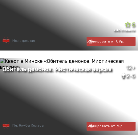
5
646 отзывов
Молодежная
Бронировать от 89р.
12+
2-5
Пл. Якуба Коласа
Бронировать от 75р.