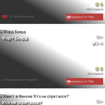
5
498 отзывов
Пл. Якуба Коласа
Бронировать от 94р.
10+
2-6
5
316 отзывов
ул. Богдановича-Хоружей
Бронировать от 96р.
13+