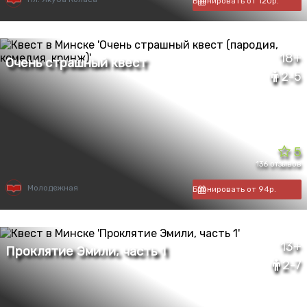
Бронировать от 120р.
18+
2-5
5
136 отзывов
Молодежная
Бронировать от 94р.
13+
2-7