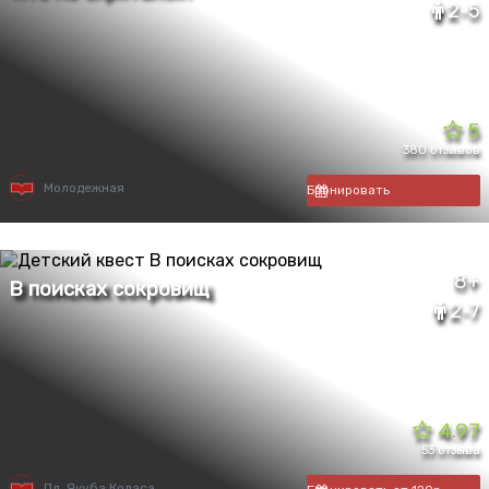
2-5
5
380 отзывов
Молодежная
Бронировать
8+
2-7
4.97
53 отзыва
Пл. Якуба Коласа