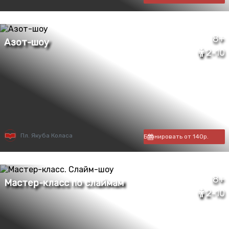
8+
2-10
Пл. Якуба Коласа
Бронировать от 140р.
8+
2-10