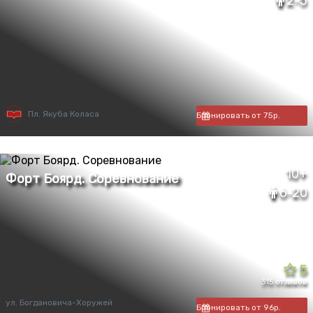
2-5
Пл. Якуба Коласа
Бронировать от 75р.
10+
6-20
5
315 отзывов
ул. Богдановича-Хоружей
Бронировать от 96р.