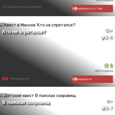
ул. Богдановича-Хоружей
Бронировать от 96р.
13+
2-5
5
380 отзывов
Молодежная
Бронировать
8+
2-7