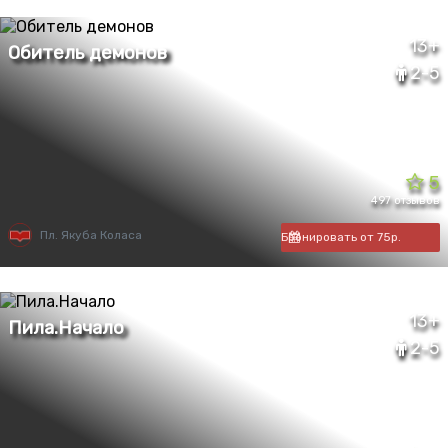
13+
2-5
5
497 отзывов
Пл. Якуба Коласа
Бронировать от 75р.
13+
2-5