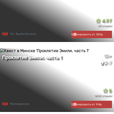
4.97
53 отзыва
Пл. Якуба Коласа
Бронировать от 120р.
13+
2-7
5
1492 отзыва
Молодежная
Бронировать от 94р.