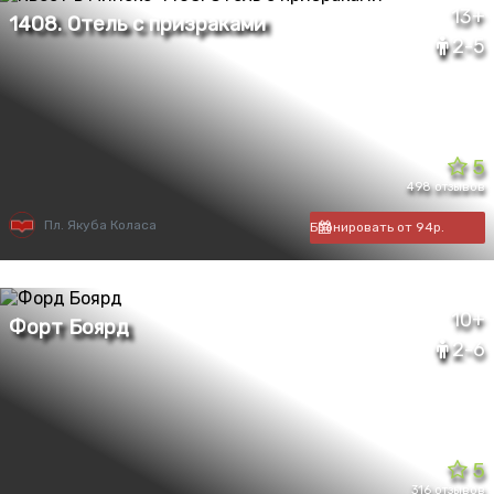
13+
2-5
5
498 отзывов
Пл. Якуба Коласа
Бронировать от 94р.
10+
2-6
5
316 отзывов