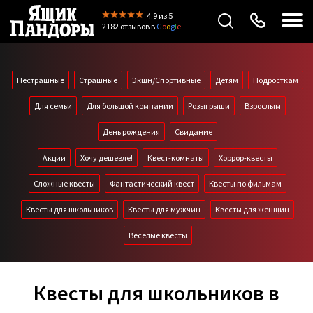
4.9
из 5
2182 отзывов
в
G
o
o
g
l
e
Нестрашные
Страшные
Экшн/Спортивные
Детям
Подросткам
Для семьи
Для большой компании
Розыгрыши
Взрослым
День рождения
Свидание
Акции
Хочу дешевле!
Квест-комнаты
Хоррор-квесты
Сложные квесты
Фантастический квест
Квесты по фильмам
Квесты для школьников
Квесты для мужчин
Квесты для женщин
Веселые квесты
Квесты для школьников в