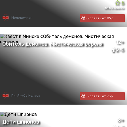
5
646 отзывов
Молодежная
Бронировать от 89р.
12+
2-5
Пл. Якуба Коласа
Бронировать от 75р.
8+