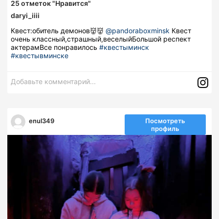
25
отметок "Нравится"
daryi_iiii
Квест:обитель демонов👹👹
@pandoraboxminsk
Квест
очень классный,страшный,веселыйБольшой респект
актерамВсе понравилось
#квестыминск
#квестывминске
Добавьте комментарий...
enul349
Посмотреть
профиль