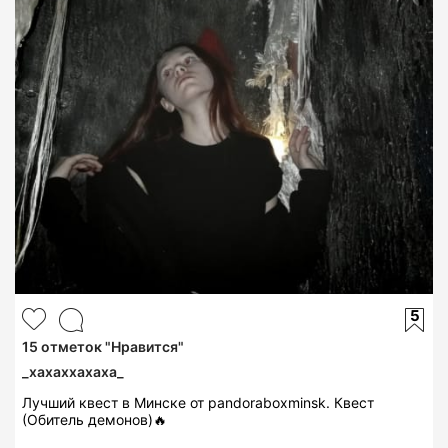
5
15
отметок "Нравится"
_xaxaxxaxaxa_
Лучший квест в Минске от pandoraboxminsk. Квест
(Обитель демонов)🔥