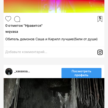
5
0
отметок "Нравится"
wqvasa
Обитель демонов Саша и Кирилл лучшие(били от души)
Добавьте комментарий...
_xaxaxxaxaxa_
Посмотреть
профиль