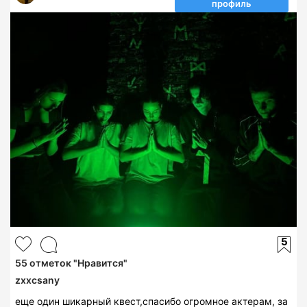
профиль
5
55
отметок "Нравится"
zxxcsany
еще один шикарный квест,спасибо огромное актерам, за