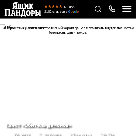
4.9
из 5
2182 отзывов
в
G
o
o
g
l
e
Изображение носит иллюстративный характер. Все механизмы внутри полностью
безопасны для игроков.
Previous
Next
Квест «Обитель демонов»
60 минут
С актерами
2-5 человек
13+ 15+