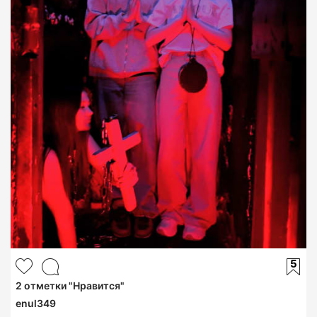
5
2
отметки "Нравится"
enul349