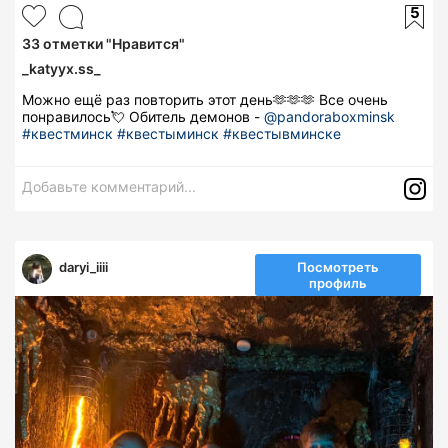
5
33
отметки "Нравится"
_katyyx.ss_
Можно ещё раз повторить этот день🫶🫶🫶 Все очень
понравилось💘 Обитель демонов -
@pandoraboxminsk
#квестминск
#квестыминск
#квестывминске
Добавьте комментарий...
daryi_iiii
Посмотреть
профиль