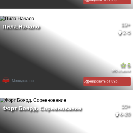
13+
2-5
5
646 отзывов
Молодежная
Бронировать от 89р.
10+
6-20