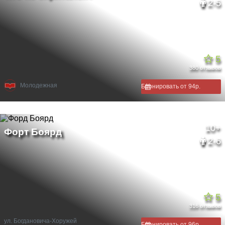
2-5
5
380 отзывов
Молодежная
Бронировать от 94р.
10+
2-6
5
316 отзывов
ул. Богдановича-Хоружей
Бронировать от 96р.