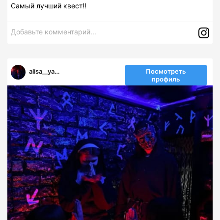
Самый лучший квест!!
Добавьте комментарий...
alisa__yankovskaya
Посмотреть
профиль