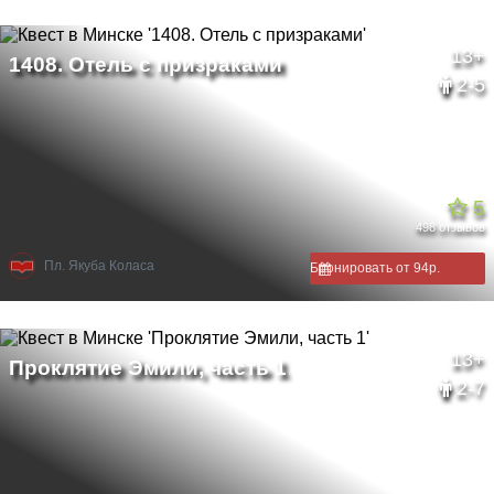
13+
2-5
5
498 отзывов
Пл. Якуба Коласа
Бронировать от 94р.
13+
2-7