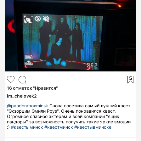
5
16
отметок "Нравится"
im_chelovek2
@pandoraboxminsk
Снова посетила самый лучший квест
"Экзорцим Эмили Роуз". Очень понравился квест.
Огромное спасибо актерам и всей компании "ящик
пандоры" за возможность получить такие яркие эмоции
:)
#квестыминск
#квестминск
#квестывминске