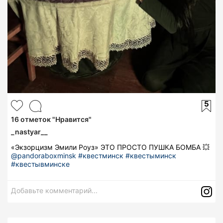
5
16
отметок "Нравится"
_nastyar__
«Экзорцизм Эмили Роуз» ЭТО ПРОСТО ПУШКА БОМБА 💥
@pandoraboxminsk
#квестминск
#квестыминск
#квестывминске
Добавьте комментарий...