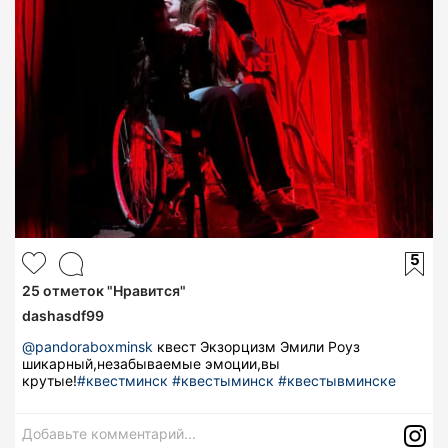
5
25
отметок "Нравится"
dashasdf99
@pandoraboxminsk
квест Экзорцизм Эмили Роуз
шикарный,незабываемые эмоции,вы
крутые!
#квестминск
#квестыминск
#квестывминске
Добавьте комментарий...