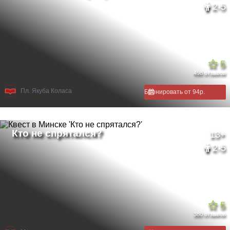
2-5
5
498 отзывов
Пл. Якуба Коласа
Бронировать от 94р.
13+
2-5
5
380 отзывов