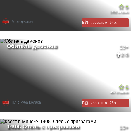
5
1492 отзыва
Молодежная
Бронировать от 94р.
13+
2-5
5
497 отзывов
Пл. Якуба Коласа
Бронировать от 75р.
13+