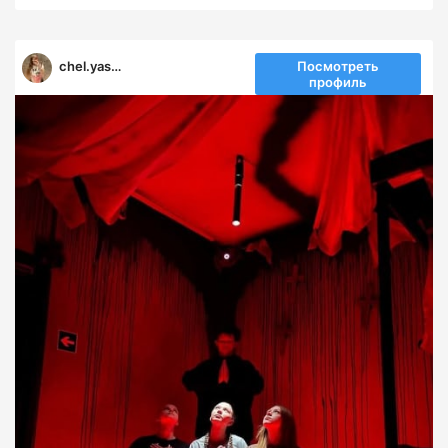
chel.yasya
Посмотреть
профиль