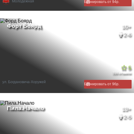
Молодежная
Бронировать от 94р.
10+
2-6
5
316 отзывов
ул. Богдановича-Хоружей
Бронировать от 96р.
13+
2-5