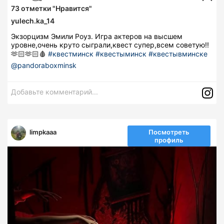
73
отметки "Нравится"
yulech.ka_14
Экзорцизм Эмили Роуз. Игра актеров на высшем
уровне,очень круто сыграли,квест супер,всем советую!!
🫶🏻🫶🏻🩸
#квестминск
#квестыминск
#квестывминске
@pandoraboxminsk
Добавьте комментарий...
limpkaaa
Посмотреть
профиль