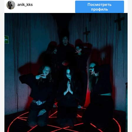
anik_kks
Посмотреть
профиль