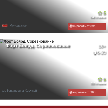
5
646 отзывов
Молодежная
Бронировать от 89р.
10+
6-20
5
315 отзывов
ул. Богдановича-Хоружей
Бронировать от 96р.