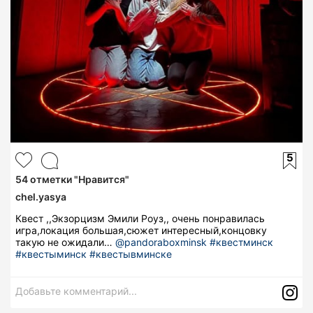
5
54
отметки "Нравится"
chel.yasya
Квест ,,Экзорцизм Эмили Роуз,, очень понравилась
игра,локация большая,сюжет интересный,концовку
такую не ожидали…
@pandoraboxminsk
#квестминск
#квестыминск
#квестывминске
Добавьте комментарий...