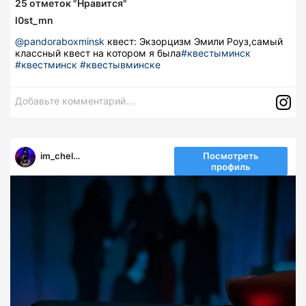
25
отметок "Нравится"
l0st_mn
@pandoraboxminsk
квест: Экзорцизм Эмили Роуз,самый
классный квест на котором я была
#квестыминск
#квестминск
#квестывминске
Добавьте комментарий...
im_chelovek2
Посмотреть
профиль