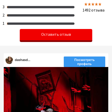
3
1492
отзыва
2
1
Оставить отзыв
dashasdf99
Посмотреть
профиль