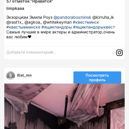
57
отметок "Нравится"
limpkaaa
Экзорцизм Эмили Роуз
@pandoraboxminsk
@kirruha_ik
@rast1x_ @agkoa_ @whitekeyman
#квестминск
#квестывминске
#ящикпандоры
#ящикпандорыквест
Самые лучшие в мире актеры и администратор,очень
вас любим🖤
Добавьте комментарий...
l0st_mn
Посмотреть
профиль