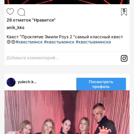
5
26
отметок "Нравится"
anik_kks
Квест "Проклятие Эмили Роуз 2 "самый классный квест
😍😍
#квестминск
#квестыминск
#квестывминске
Добавьте комментарий...
yulech.ka_14
Посмотреть
профиль