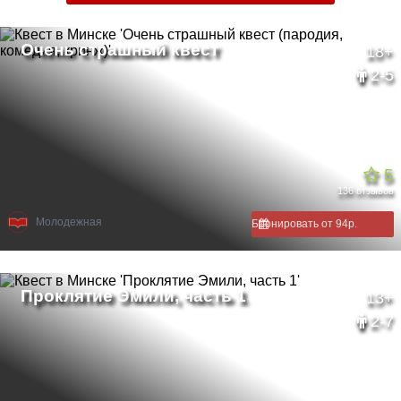
18+
2-5
5
136 отзывов
Молодежная
Бронировать от 94р.
13+
2-7