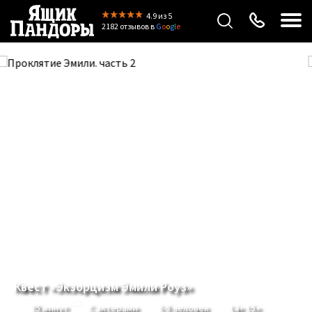
4.9
из 5
2182 отзывов
в
G
o
o
g
l
e
Previous
Next
Квест «Экзорцизм Эмили Роуз»
75 минут
С актерами
2-5 человек
14+ 15+