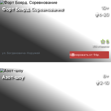
10+
6-20
5
315 отзывов
ул. Богдановича-Хоружей
Бронировать от 96р.
8+
2-10