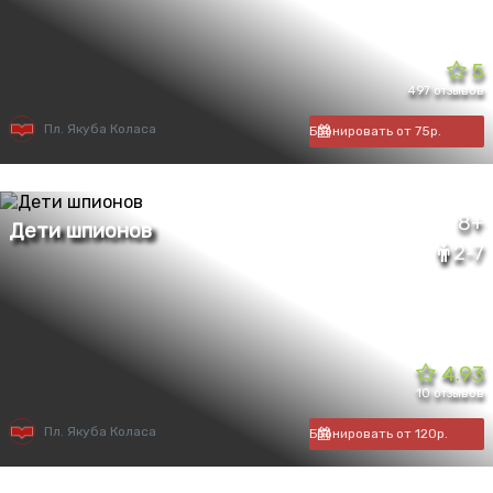
5
497 отзывов
Пл. Якуба Коласа
Бронировать от 75р.
8+
2-7
4.93
10 отзывов
Пл. Якуба Коласа
Бронировать от 120р.