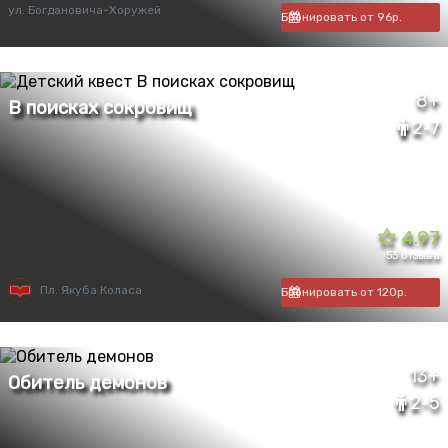
ул. Богдановича-Хоружей
Бронировать от 96р.
8+
2-7
4.97
53 отзыва
Пл. Якуба Коласа
Бронировать от 120р.
13+
2-5