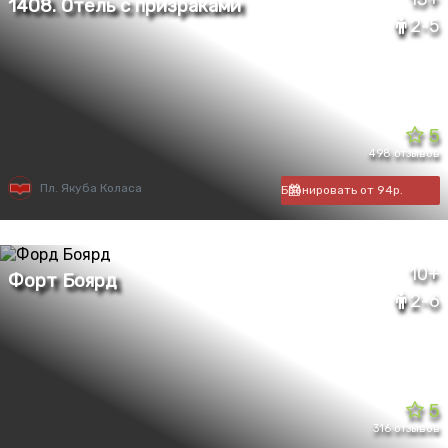
2-5
5
498 отзывов
Пл. Якуба Коласа
Бронировать от 94р.
10+
2-6
5
316 отзывов