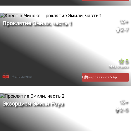
13+
2-7
5
1492 отзыва
Молодежная
Бронировать от 94р.
13+
2-5