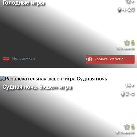
12+
4-20
5
13 отзывов
Молодежная
Бронировать от 120р.
14+
2-6
5
10 отзывов