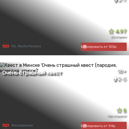
4.97
53 отзыва
Пл. Якуба Коласа
Бронировать от 120р.
18+
2-5
5
136 отзывов
Молодежная
Бронировать от 94р.