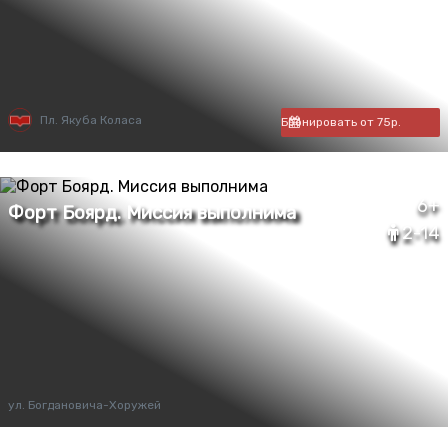
Пл. Якуба Коласа
Бронировать от 75р.
6+
2-14
ул. Богдановича-Хоружей