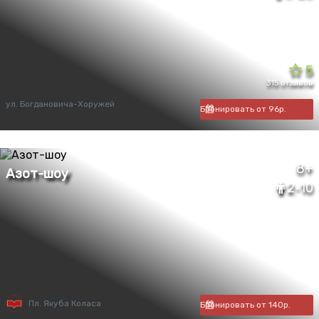
5
315 отзывов
ул. Богдановича-Хоружей
Бронировать от 96р.
8+
2-10
Пл. Якуба Коласа
Бронировать от 140р.