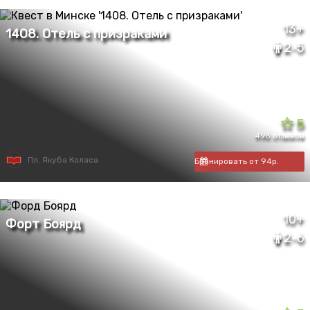
13+
2-5
5
498 отзывов
Пл. Якуба Коласа
Бронировать от 94р.
10+
2-6