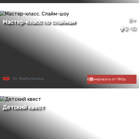
8+
2-10
Пл. Якуба Коласа
Бронировать от 180р.