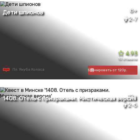
8+
2-7
4.93
10 отзывов
Пл. Якуба Коласа
Бронировать от 120р.
12+
2-5