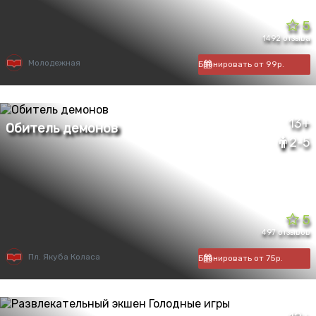
5
1492 отзыва
Молодежная
Бронировать от 99р.
13+
2-5
5
497 отзывов
Пл. Якуба Коласа
Бронировать от 75р.