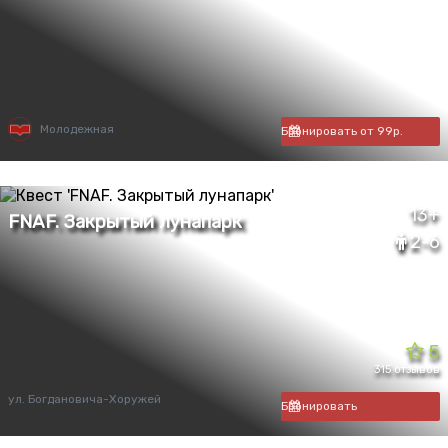
Молодежная
Бронировать от 99р.
13+
2-6
5
315 отзывов
ул. Богдановича-Хоружей
Бронировать