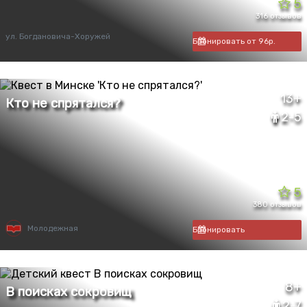
5
316 отзывов
ул. Богдановича-Хоружей
Бронировать от 96р.
13+
2-5
5
380 отзывов
Молодежная
Бронировать
8+
2-7