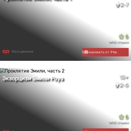
2-7
5
1492 отзыва
Молодежная
Бронировать от 94р.
13+
2-5
5
1492 отзыва