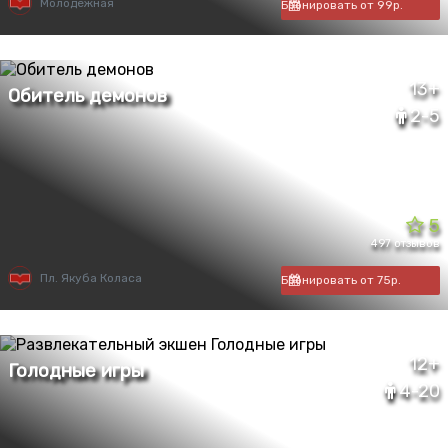
Молодежная
Бронировать от 99р.
13+
2-5
5
497 отзывов
Пл. Якуба Коласа
Бронировать от 75р.
12+
4-20