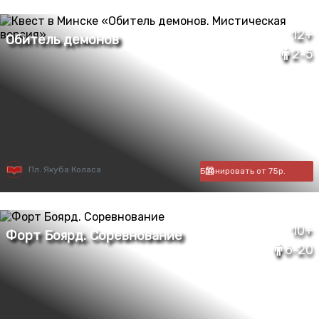
12+
2-5
Пл. Якуба Коласа
Бронировать от 75р.
10+
6-20