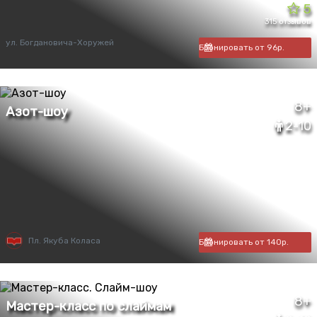
5
315 отзывов
ул. Богдановича-Хоружей
Бронировать от 96р.
8+
2-10
Пл. Якуба Коласа
Бронировать от 140р.
8+