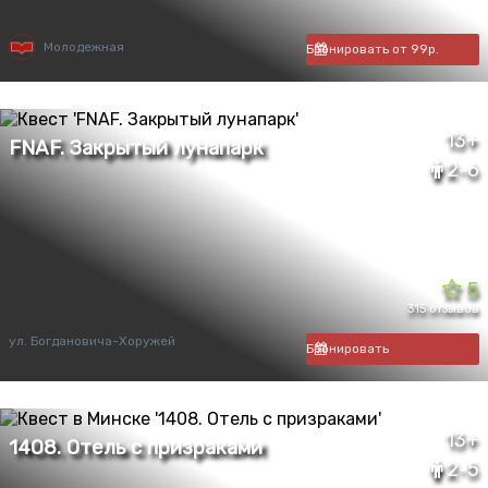
Молодежная
Бронировать от 99р.
13+
2-6
5
315 отзывов
ул. Богдановича-Хоружей
Бронировать
13+
2-5