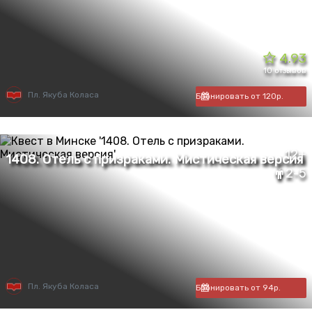
4.93
10 отзывов
Пл. Якуба Коласа
Бронировать от 120р.
12+
2-5
Пл. Якуба Коласа
Бронировать от 94р.