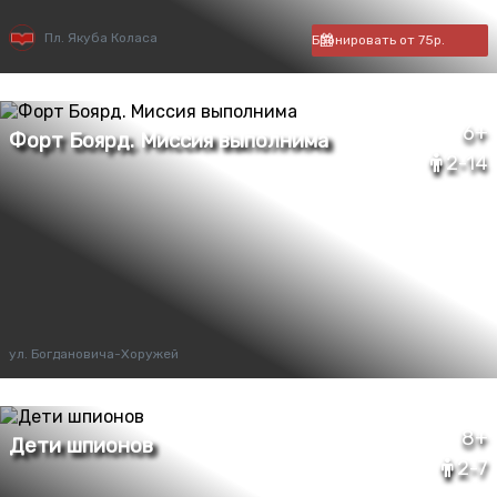
Пл. Якуба Коласа
Бронировать от 75р.
6+
2-14
ул. Богдановича-Хоружей
8+
2-7