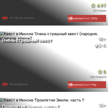
4.97
53 отзыва
Пл. Якуба Коласа
Бронировать от 120р.
18+
2-5
5
136 отзывов
Молодежная
Бронировать от 94р.
13+