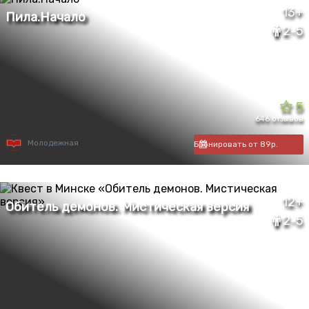
13+
2-5
5
646 отзывов
Молодежная
Бронировать от 89р.
12+
2-5