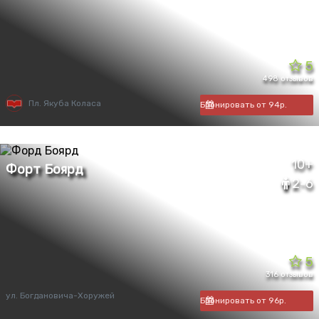
5
498 отзывов
Пл. Якуба Коласа
Бронировать от 94р.
10+
2-6
5
316 отзывов
ул. Богдановича-Хоружей
Бронировать от 96р.