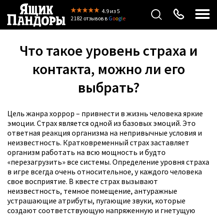
4.9
из 5
2182 отзывов
в
G
o
o
g
l
e
Что такое уровень страха и
контакта, можно ли его
выбрать?
Цель жанра хоррор – привнести в жизнь человека яркие
эмоции. Страх является одной из базовых эмоций. Это
ответная реакция организма на непривычные условия и
неизвестность. Кратковременный страх заставляет
организм работать на всю мощность и будто
«перезагрузить» все системы. Определение уровня страха
в игре всегда очень относительное, у каждого человека
свое восприятие. В квесте страх вызывают
неизвестность, темное помещение, антуражные
устрашающие атрибуты, пугающие звуки, которые
создают соответствующую напряженную и гнетущую