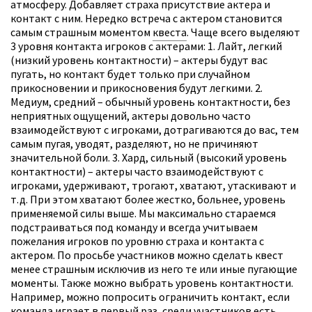
атмосферу. Добавляет страха присутствие актера и
контакт с ним. Нередко встреча с актером становится
самым страшным моментом
квеста
. Чаще всего выделяют
3 уровня контакта игроков с актерами: 1. Лайт, легкий
(низкий уровень контактности) – актеры будут вас
пугать, но контакт будет только при случайном
прикосновении и прикосновения будут легкими. 2.
Медиум, средний – обычный уровень контактности, без
неприятных ощущений, актеры довольно часто
взаимодействуют с игроками, дотрагиваются до вас, тем
самым пугая, уводят, разделяют, но не причиняют
значительной боли. 3. Хард, сильный (высокий уровень
контактности) – актеры часто взаимодействуют с
игроками, удерживают, трогают, хватают, утаскивают и
т.д. При этом хватают более жестко, больнее, уровень
применяемой силы выше. Мы максимально стараемся
подстраиваться под команду и всегда учитываем
пожелания игроков по уровню страха и контакта с
актером. По просьбе участников можно сделать квест
менее страшным исключив из него те или иные пугающие
моменты. Также можно выбрать уровень контактности.
Например, можно попросить ограничить контакт, если
команда играет в первый раз, среди участников есть