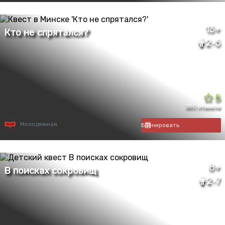
13+
2-5
5
380 отзывов
Молодежная
Бронировать
8+
2-7